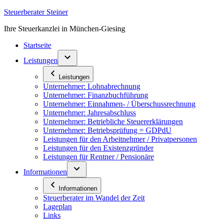
Zum
Steuerberater Steiner
Inhalt
Ihre Steuerkanzlei in München-Giesing
springen
Startseite
Leistungen
Leistungen
Unternehmer: Lohnabrechnung
Unternehmer: Finanzbuchführung
Unternehmer: Einnahmen- / Überschussrechnung
Unternehmer: Jahresabschluss
Unternehmer: Betriebliche Steuererklärungen
Unternehmer: Betriebsprüfung = GDPdU
Leistungen für den Arbeitnehmer / Privatpersonen
Leistungen für den Existenzgründer
Leistungen für Rentner / Pensionäre
Informationen
Informationen
Steuerberater im Wandel der Zeit
Lageplan
Links